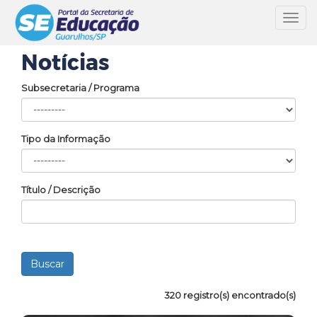
Toggl
navig
Notícias
Subsecretaria / Programa
Tipo da Informação
Título / Descrição
320 registro(s) encontrado(s)