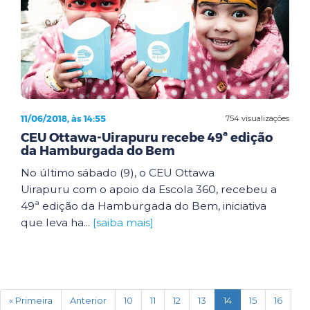
11/06/2018, às 14:55
754 visualizações
CEU Ottawa-Uirapuru recebe 49ª edição
da Hamburgada do Bem
No último sábado (9), o CEU Ottawa
Uirapuru com o apoio da Escola 360, recebeu a
49ª edição da Hamburgada do Bem, iniciativa
que leva ha...
[saiba mais]
(current)
« Primeira
Anterior
10
11
12
13
14
15
16