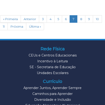
(current)
« Primeira
Anterior
3
4
5
6
7
8
9
10
11
Próxima
Última »
Rede Física
CEUs e Centros Educacionais
Incentivo à Leitura
SE - Secretaria de Educação
Unidades Escolares
Currículo
Aprender Juntos, Aprender Sempre
Caminhos para Aprender
Diversidade e Inclusão