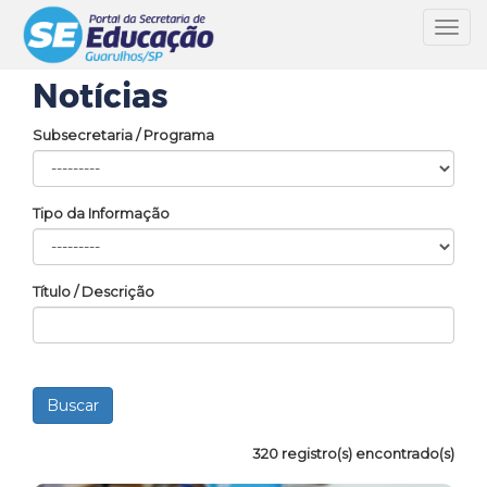
Toggl
navig
Notícias
Subsecretaria / Programa
Tipo da Informação
Título / Descrição
320 registro(s) encontrado(s)