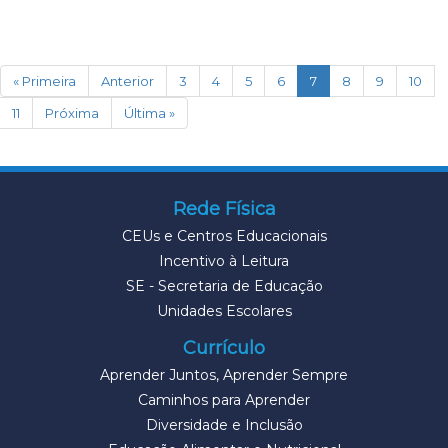
(current)
« Primeira
Anterior
3
4
5
6
7
8
9
10
11
Próxima
Última »
Rede Física
CEUs e Centros Educacionais
Incentivo à Leitura
SE - Secretaria de Educação
Unidades Escolares
Currículo
Aprender Juntos, Aprender Sempre
Caminhos para Aprender
Diversidade e Inclusão