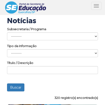
Toggl
navig
Notícias
Subsecretaria / Programa
Tipo da Informação
Título / Descrição
320 registro(s) encontrado(s)