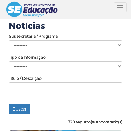
Toggl
navig
Notícias
Subsecretaria / Programa
Tipo da Informação
Título / Descrição
320 registro(s) encontrado(s)