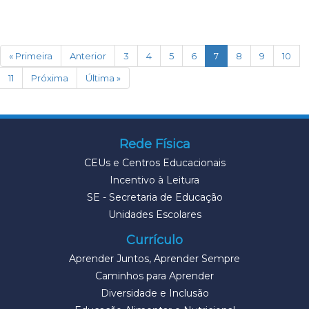
(current)
« Primeira
Anterior
3
4
5
6
7
8
9
10
11
Próxima
Última »
Rede Física
CEUs e Centros Educacionais
Incentivo à Leitura
SE - Secretaria de Educação
Unidades Escolares
Currículo
Aprender Juntos, Aprender Sempre
Caminhos para Aprender
Diversidade e Inclusão