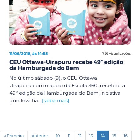
11/06/2018, às 14:55
756 visualizações
CEU Ottawa-Uirapuru recebe 49ª edição
da Hamburgada do Bem
No último sábado (9), o CEU Ottawa
Uirapuru com o apoio da Escola 360, recebeu a
49ª edição da Hamburgada do Bem, iniciativa
que leva ha...
[saiba mais]
(current)
« Primeira
Anterior
10
11
12
13
14
15
16