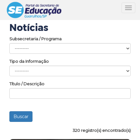
Toggl
navig
Notícias
Subsecretaria / Programa
Tipo da Informação
Título / Descrição
320 registro(s) encontrado(s)