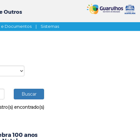
e Outros
s e Documentos
|
Sistemas
stro(s) encontrado(s)
ebra 100 anos