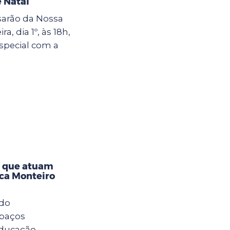
 Natal
sarão da Nossa
a, dia 1º, às 18h,
special com a
s que atuam
eca Monteiro
 do
spaços
Educação