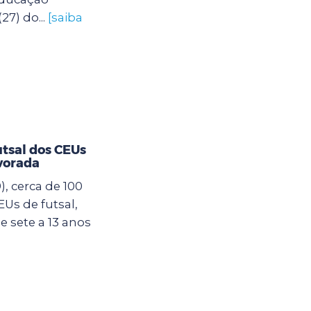
27) do...
[saiba
utsal dos CEUs
vorada
, cerca de 100
Us de futsal,
 sete a 13 anos