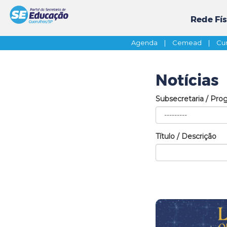
Rede Fís
Agenda
|
Cemead
|
Cur
Notícias
Subsecretaria / Pro
Título / Descrição