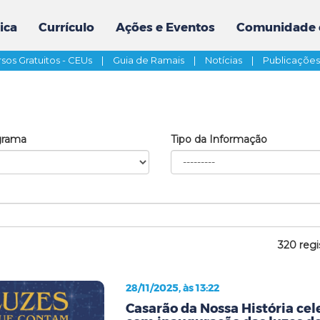
ica
Currículo
Ações e Eventos
Comunidade 
sos Gratuitos - CEUs
|
Guia de Ramais
|
Notícias
|
Publicaçõe
grama
Tipo da Informação
320 regi
28/11/2025, às 13:22
Casarão da Nossa História cel