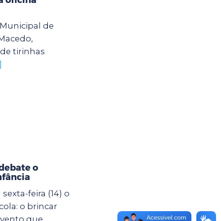
o Municipal de
 Macedo,
de tirinhas
]
debate o
nfância
exta-feira (14) o
ola: o brincar
evento que