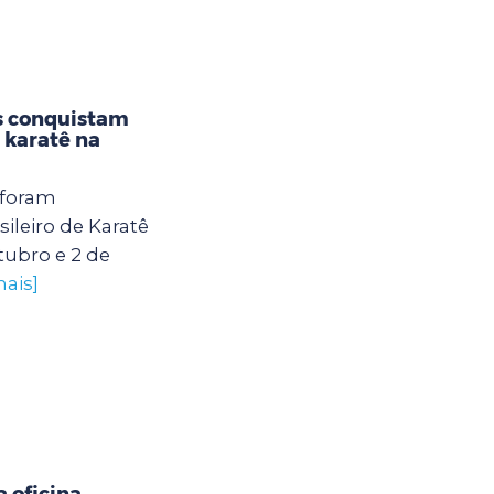
s conquistam
karatê na
 foram
leiro de Karatê
tubro e 2 de
mais]
 oficina