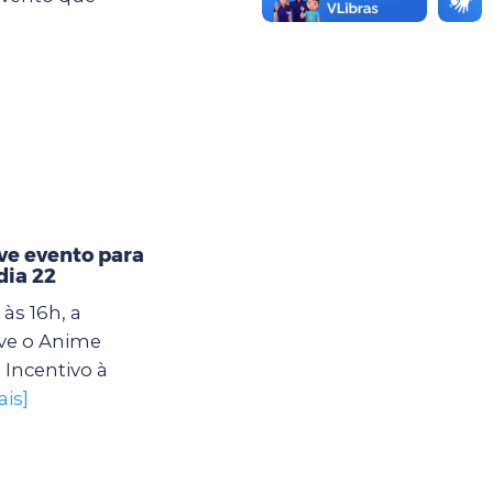
e evento para
dia 22
às 16h, a
ve o Anime
 Incentivo à
ais]