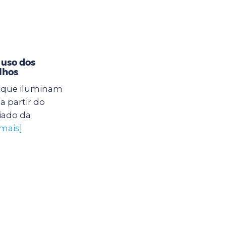
 uso dos
lhos
s que iluminam
a partir do
iado da
 mais]