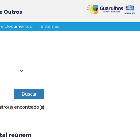
e Outros
s e Documentos
|
Sistemas
stro(s) encontrado(s)
ntal reúnem