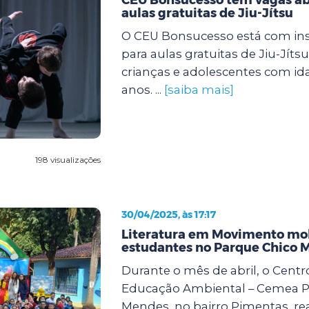
aulas gratuitas de Jiu-Jítsu
O CEU Bonsucesso está com ins
para aulas gratuitas de Jiu-Jíts
crianças e adolescentes com ida
anos. ...
[saiba mais]
198 visualizações
30/04/2025, às 17:17
Literatura em Movimento mob
estudantes no Parque Chico 
Durante o mês de abril, o Centr
Educação Ambiental – Cemea P
Mendes, no bairro Pimentas, rea