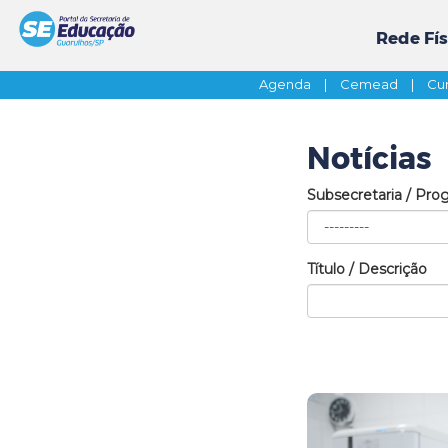
Rede Fís
Agenda
|
Cemead
|
Cur
Notícias
Subsecretaria / Pro
Título / Descrição