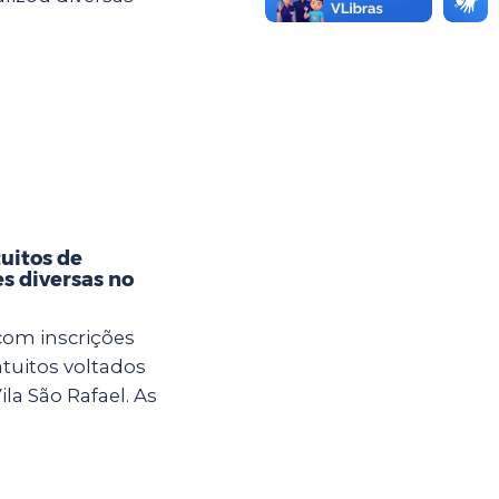
tuitos de
es diversas no
com inscrições
atuitos voltados
la São Rafael. As