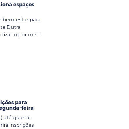
ciona espaços
e bem-estar para
nte Dutra
ndizado por meio
rições para
segunda-feira
) até quarta-
brirá inscrições