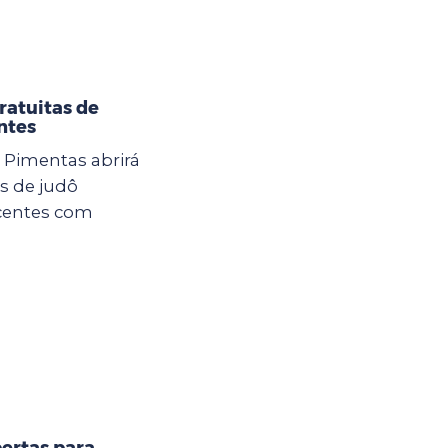
ratuitas de
ntes
U Pimentas abrirá
as de judô
scentes com
ertas para