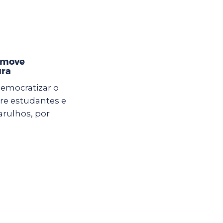
omove
ura
democratizar o
ntre estudantes e
arulhos, por