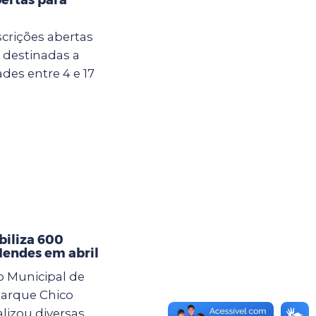
crições abertas
u destinadas a
des entre 4 e 17
iliza 600
Mendes em abril
o Municipal de
arque Chico
lizou diversas