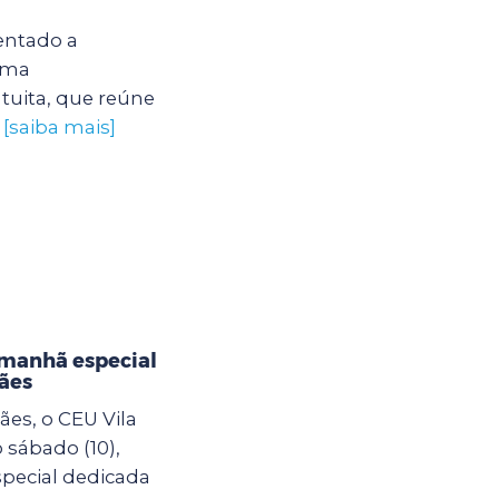
entado a
uma
tuita, que reúne
.
[saiba mais]
 manhã especial
ães
es, o CEU Vila
sábado (10),
pecial dedicada