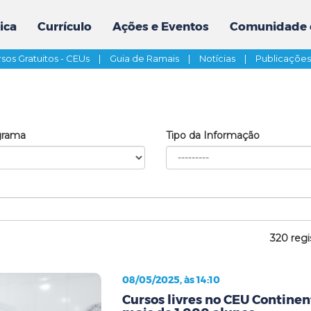
ica
Currículo
Ações e Eventos
Comunidade 
sos Gratuitos - CEUs
|
Guia de Ramais
|
Notícias
|
Publicaçõe
grama
Tipo da Informação
320 regi
08/05/2025, às 14:10
Cursos livres no CEU Contine