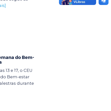
is]
Semana do Bem-
a
s 13 e 17, o CEU
 do Bem-estar
alestras durante