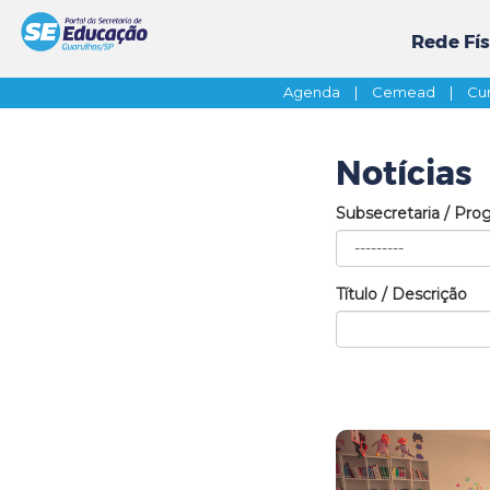
Rede Fís
Agenda
|
Cemead
|
Cur
Notícias
Subsecretaria / Pro
Título / Descrição