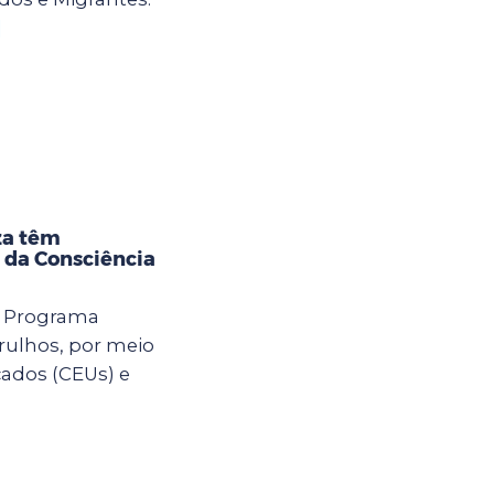
]
za têm
 da Consciência
o Programa
rulhos, por meio
cados (CEUs) e