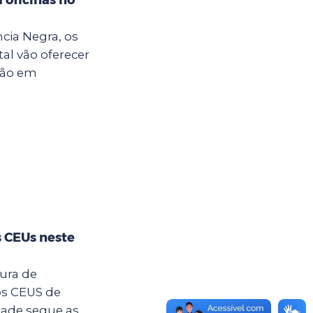
cia Negra, os
al vão oferecer
ção em
s CEUs neste
tura de
os CEUS de
dade segue as