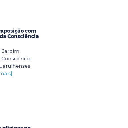
exposição com
 da Consciência
U Jardim
 Consciência
guarulhenses
 mais]
oficinas no