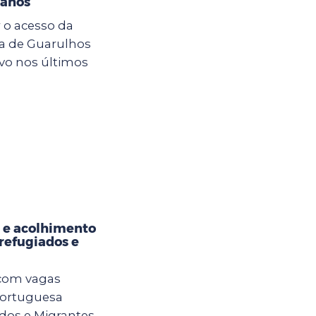
 anos
 o acesso da
ra de Guarulhos
vo nos últimos
 e acolhimento
refugiados e
 com vagas
Portuguesa
os e Migrantes.