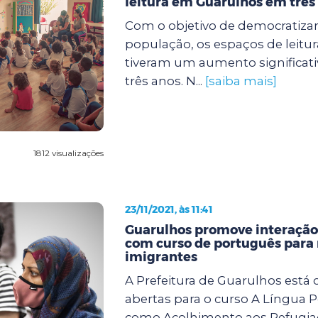
leitura em Guarulhos em três
Com o objetivo de democratizar
população, os espaços de leitu
tiveram um aumento significati
três anos. N...
[saiba mais]
1812 visualizações
23/11/2021, às 11:41
Guarulhos promove interação
com curso de português para 
imigrantes
A Prefeitura de Guarulhos está
abertas para o curso A Língua 
como Acolhimento aos Refugiad