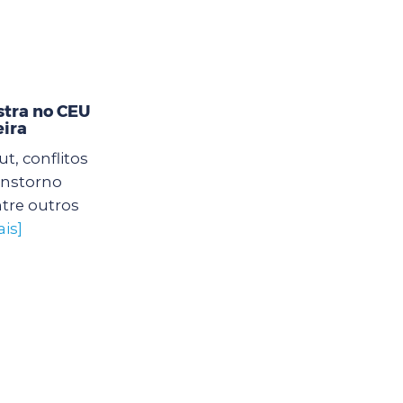
stra no CEU
eira
, conflitos
ranstorno
tre outros
is]