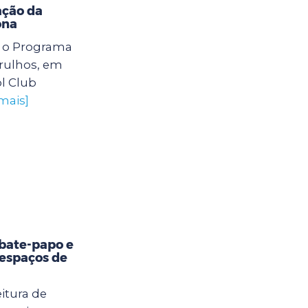
ação da
ona
6) o Programa
arulhos, em
l Club
mais]
bate-papo e
 espaços de
itura de