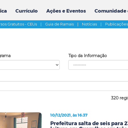
ica
Currículo
Ações e Eventos
Comunidade 
sos Gratuitos - CEUs
|
Guia de Ramais
|
Notícias
|
Publicaçõe
grama
Tipo da Informação
320 regi
10/12/2021, às 16:37
Prefeitura salta de seis para 