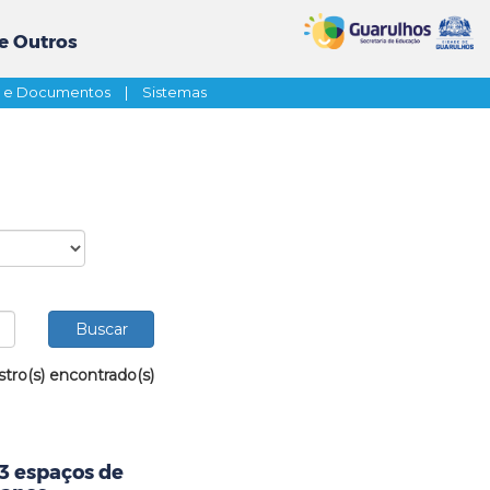
e Outros
s e Documentos
|
Sistemas
stro(s) encontrado(s)
23 espaços de