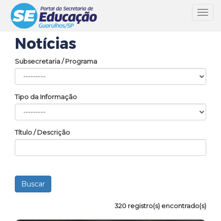
Toggl
navig
Notícias
Subsecretaria / Programa
Tipo da Informação
Título / Descrição
320 registro(s) encontrado(s)