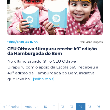
11/06/2018, às 14:55
758 visualizações
CEU Ottawa-Uirapuru recebe 49ª edição
da Hamburgada do Bem
No último sábado (9), o CEU Ottawa
Uirapuru com o apoio da Escola 360, recebeu a
49ª edição da Hamburgada do Bem, iniciativa
que leva ha...
[saiba mais]
(current)
« Primeira
Anterior
10
11
12
13
14
15
16