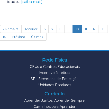
idade...
[saiba mais]
(current)
« Primeira
Anterior
6
7
8
9
10
11
12
13
14
Próxima
Última »
Rede Física
CEUs e Centros Educacionais
Incentivo à Leitura
SE - Secretaria de Educação
Unidades Escolares
Currículo
Aprender Juntos, Aprender Sempre
Caminhos para Aprender