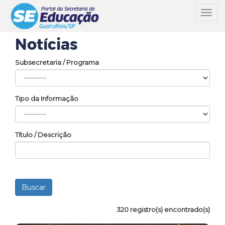
Toggl
navig
Notícias
Subsecretaria / Programa
Tipo da Informação
Título / Descrição
320 registro(s) encontrado(s)