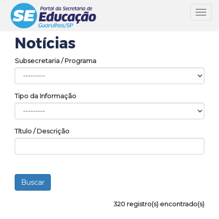
Toggl
navig
Notícias
Subsecretaria / Programa
Tipo da Informação
Título / Descrição
320 registro(s) encontrado(s)