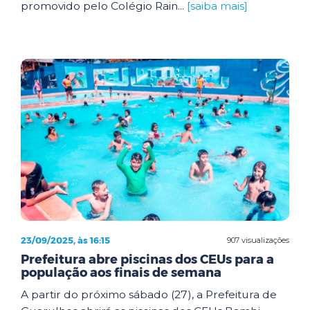
promovido pelo Colégio Rain...
[saiba mais]
23/09/2025, às 16:15
907 visualizações
Prefeitura abre piscinas dos CEUs para a
população aos finais de semana
A partir do próximo sábado (27), a Prefeitura de