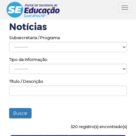
Toggl
navig
Notícias
Subsecretaria / Programa
Tipo da Informação
Título / Descrição
320 registro(s) encontrado(s)