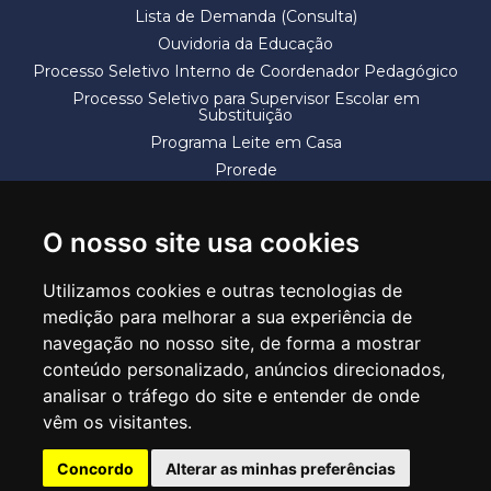
Lista de Demanda (Consulta)
Ouvidoria da Educação
Processo Seletivo Interno de Coordenador Pedagógico
Processo Seletivo para Supervisor Escolar em
Substituição
Programa Leite em Casa
Prorede
Solicitação de Vaga
Termos e Condições
O nosso site usa cookies
Utilizamos cookies e outras tecnologias de
medição para melhorar a sua experiência de
navegação no nosso site, de forma a mostrar
conteúdo personalizado, anúncios direcionados,
SECRETARIA DE EDUCAÇÃO
analisar o tráfego do site e entender de onde
Rua Claudino Barbosa, 313 - Macedo - Guarulhos/SP CEP 07113-040
vêm os visitantes.
Central de Atendimento: *55 11 2475-7300
Concordo
Alterar as minhas preferências