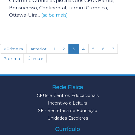
Guarulhos abrirá as piscinas dos CEUs Bambi,
Bonsucesso, Continental, Jardim Cumbica,
Ottawa-Uira...
[saiba mais]
(current)
« Primeira
Anterior
1
2
3
4
5
6
7
Próxima
Última »
Rede Física
CEUs e Centros Educacionais
Incentivo à Leitura
SE - Secretaria de Educação
Unidades Escolares
Currículo