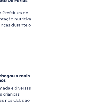
eto De Férias
a Prefeitura de
tação nutritiva
anças durante o
 chegou a mais
hos
mada e diversas
s crianças
ias nos CEUs ao