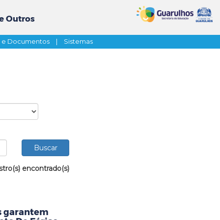
e Outros
s e Documentos
|
Sistemas
stro(s) encontrado(s)
as garantem