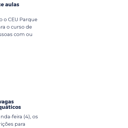
e aulas
ro o CEU Parque
ara o curso de
essoas com ou
vagas
quáticos
da-feira (4), os
rições para