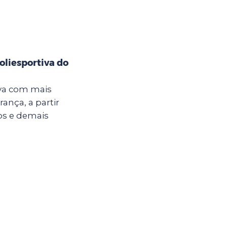
oliesportiva do
iva com mais
ança, a partir
nos e demais