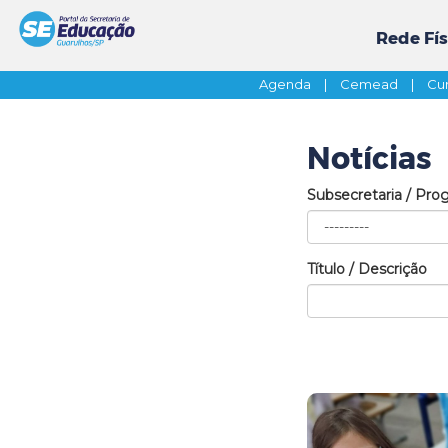
Rede Fís
Agenda
|
Cemead
|
Cur
Notícias
Subsecretaria / Pro
Título / Descrição