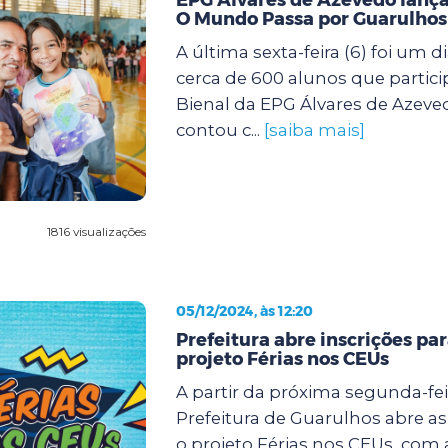
O Mundo Passa por Guarulhos
A última sexta-feira (6) foi um d
cerca de 600 alunos que partic
Bienal da EPG Álvares de Azeve
contou c...
[saiba mais]
1816 visualizações
05/12/2024, às 12:20
Prefeitura abre inscrições pa
projeto Férias nos CEUs
A partir da próxima segunda-feir
Prefeitura de Guarulhos abre as
o projeto Férias nos CEUs, com 