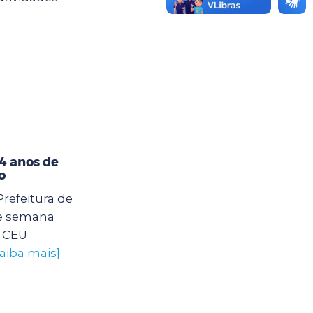
4 anos de
o
Prefeitura de
e semana
o CEU
saiba mais]