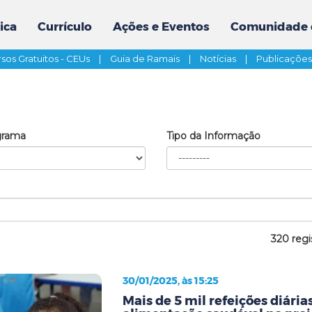
ica
Currículo
Ações e Eventos
Comunidade 
sos Gratuitos - CEUs
|
Guia de Ramais
|
Notícias
|
Publicaçõe
grama
Tipo da Informação
320 regi
30/01/2025, às 15:25
Mais de 5 mil refeições diári