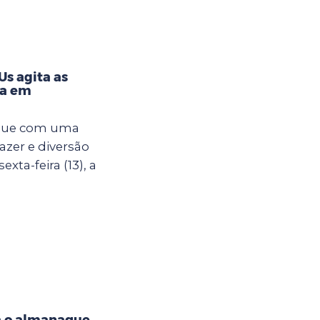
s agita as
na em
egue com uma
azer e diversão
xta-feira (13), a
a o almanaque