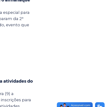
ia especial para
iparam da 2ª
do, evento que
ra atividades do
a (9) a
 inscrições para
atividades