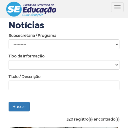
Toggl
navig
Notícias
Subsecretaria / Programa
Tipo da Informação
Título / Descrição
320 registro(s) encontrado(s)