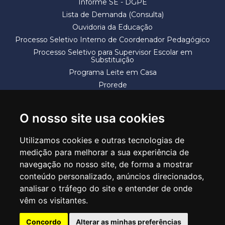
Informe SE - DGPE
Lista de Demanda (Consulta)
Ouvidoria da Educação
Processo Seletivo Interno de Coordenador Pedagógico
Processo Seletivo para Supervisor Escolar em
Substituição
Programa Leite em Casa
Prorede
Solicitação de Vaga
Termos e Condições
O nosso site usa cookies
Utilizamos cookies e outras tecnologias de
medição para melhorar a sua experiência de
navegação no nosso site, de forma a mostrar
conteúdo personalizado, anúncios direcionados,
SECRETARIA DE EDUCAÇÃO
analisar o tráfego do site e entender de onde
Rua Claudino Barbosa, 313 - Macedo - Guarulhos/SP CEP 07113-040
vêm os visitantes.
Central de Atendimento: *55 11 2475-7300
Concordo
Alterar as minhas preferências