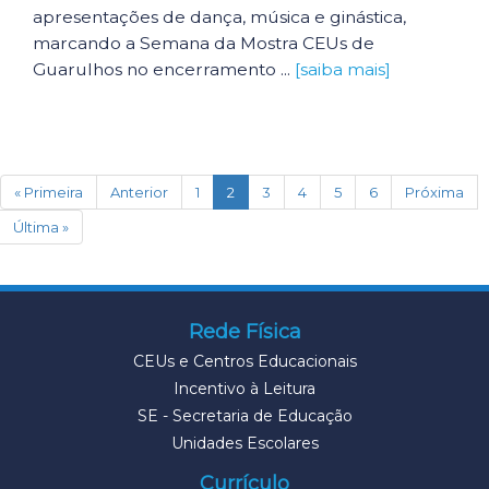
apresentações de dança, música e ginástica,
marcando a Semana da Mostra CEUs de
Guarulhos no encerramento ...
[saiba mais]
(current)
« Primeira
Anterior
1
2
3
4
5
6
Próxima
Última »
Rede Física
CEUs e Centros Educacionais
Incentivo à Leitura
SE - Secretaria de Educação
Unidades Escolares
Currículo