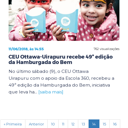
11/06/2018, às 14:55
762 visualizações
CEU Ottawa-Uirapuru recebe 49ª edição
da Hamburgada do Bem
No último sábado (9), o CEU Ottawa
Uirapuru com o apoio da Escola 360, recebeu a
49ª edição da Hamburgada do Bem, iniciativa
que leva ha...
[saiba mais]
(current)
« Primeira
Anterior
10
11
12
13
14
15
16