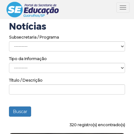
Toggl
navig
Notícias
Subsecretaria / Programa
Tipo da Informação
Título / Descrição
320 registro(s) encontrado(s)