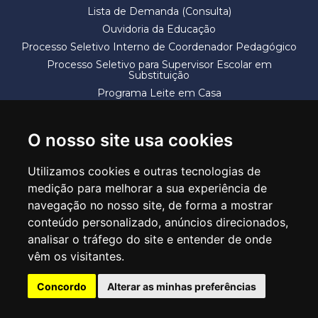
Lista de Demanda (Consulta)
Ouvidoria da Educação
Processo Seletivo Interno de Coordenador Pedagógico
Processo Seletivo para Supervisor Escolar em
Substituição
Programa Leite em Casa
Solicitação de Vaga
Termos e Condições
O nosso site usa cookies
Utilizamos cookies e outras tecnologias de
medição para melhorar a sua experiência de
navegação no nosso site, de forma a mostrar
conteúdo personalizado, anúncios direcionados,
SECRETARIA DE EDUCAÇÃO
analisar o tráfego do site e entender de onde
Rua Claudino Barbosa, 313 - Macedo - Guarulhos/SP CEP 07113-040
vêm os visitantes.
Central de Atendimento: *55 11 2475-7300
Concordo
Alterar as minhas preferências
PT