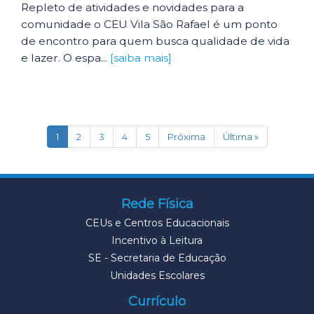
Repleto de atividades e novidades para a
comunidade o CEU Vila São Rafael é um ponto
de encontro para quem busca qualidade de vida
e lazer. O espa...
[saiba mais]
(current)
1
2
3
4
5
Próxima
Última »
Rede Física
CEUs e Centros Educacionais
Incentivo à Leitura
SE - Secretaria de Educação
Unidades Escolares
Currículo