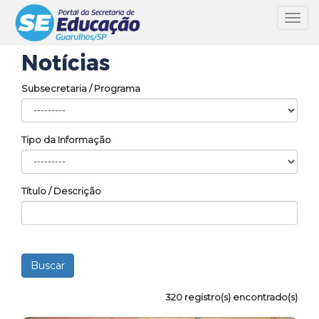
Toggl
navig
Notícias
Subsecretaria / Programa
Tipo da Informação
Título / Descrição
320 registro(s) encontrado(s)