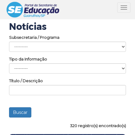
Toggl
navig
Notícias
Subsecretaria / Programa
Tipo da Informação
Título / Descrição
320 registro(s) encontrado(s)