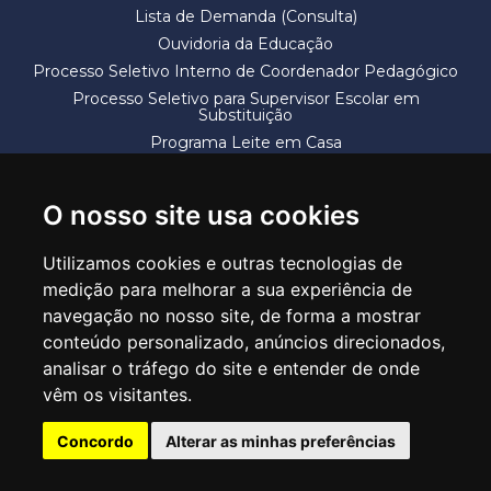
Lista de Demanda (Consulta)
Ouvidoria da Educação
Processo Seletivo Interno de Coordenador Pedagógico
Processo Seletivo para Supervisor Escolar em
Substituição
Programa Leite em Casa
Solicitação de Vaga
Termos e Condições
O nosso site usa cookies
Utilizamos cookies e outras tecnologias de
medição para melhorar a sua experiência de
navegação no nosso site, de forma a mostrar
conteúdo personalizado, anúncios direcionados,
SECRETARIA DE EDUCAÇÃO
analisar o tráfego do site e entender de onde
Rua Claudino Barbosa, 313 - Macedo - Guarulhos/SP CEP 07113-040
vêm os visitantes.
Central de Atendimento: *55 11 2475-7300
Concordo
Alterar as minhas preferências
PT