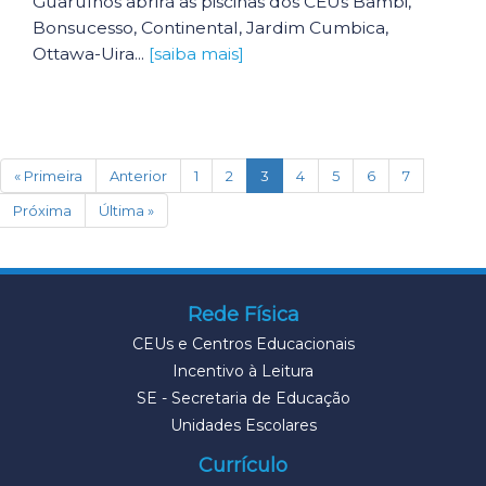
Guarulhos abrirá as piscinas dos CEUs Bambi,
Bonsucesso, Continental, Jardim Cumbica,
Ottawa-Uira...
[saiba mais]
(current)
« Primeira
Anterior
1
2
3
4
5
6
7
Próxima
Última »
Rede Física
CEUs e Centros Educacionais
Incentivo à Leitura
SE - Secretaria de Educação
Unidades Escolares
Currículo