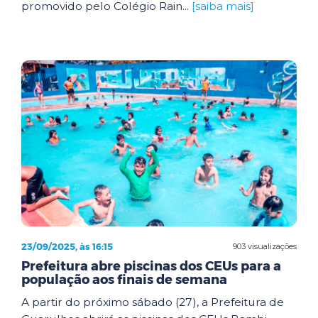
promovido pelo Colégio Rain...
[saiba mais]
23/09/2025, às 16:15
903 visualizações
Prefeitura abre piscinas dos CEUs para a
população aos finais de semana
A partir do próximo sábado (27), a Prefeitura de