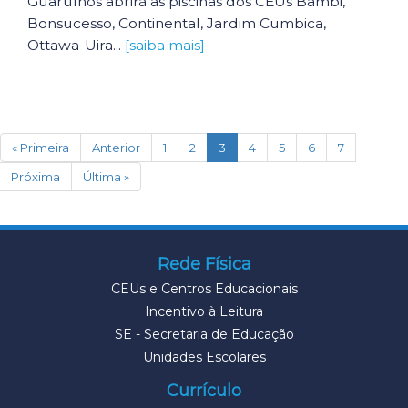
Guarulhos abrirá as piscinas dos CEUs Bambi,
Bonsucesso, Continental, Jardim Cumbica,
Ottawa-Uira...
[saiba mais]
(current)
« Primeira
Anterior
1
2
3
4
5
6
7
Próxima
Última »
Rede Física
CEUs e Centros Educacionais
Incentivo à Leitura
SE - Secretaria de Educação
Unidades Escolares
Currículo