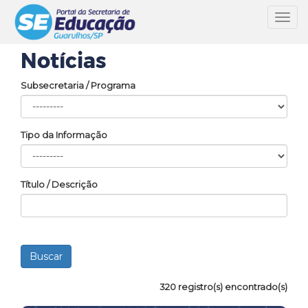
Toggl
navig
Notícias
Subsecretaria / Programa
Tipo da Informação
Título / Descrição
320 registro(s) encontrado(s)