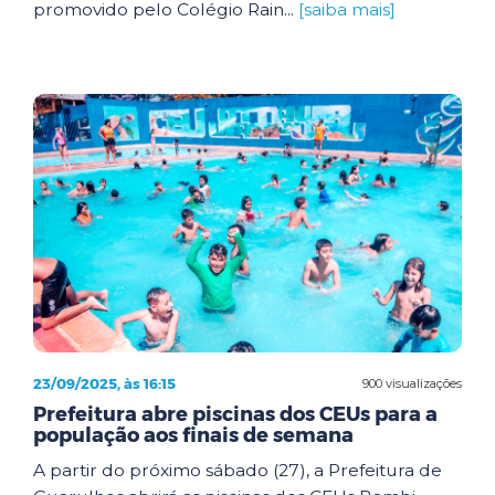
promovido pelo Colégio Rain...
[saiba mais]
23/09/2025, às 16:15
900 visualizações
Prefeitura abre piscinas dos CEUs para a
população aos finais de semana
A partir do próximo sábado (27), a Prefeitura de