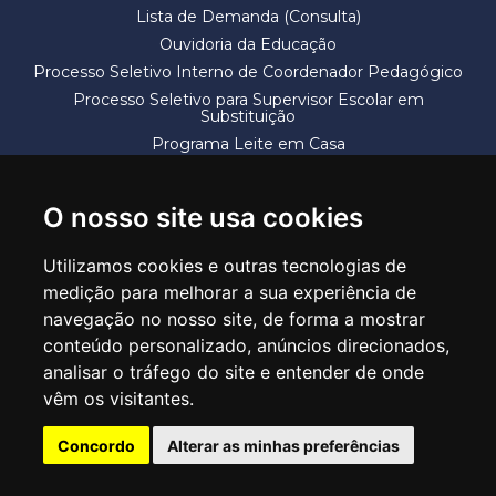
Lista de Demanda (Consulta)
Ouvidoria da Educação
Processo Seletivo Interno de Coordenador Pedagógico
Processo Seletivo para Supervisor Escolar em
Substituição
Programa Leite em Casa
Solicitação de Vaga
Termos e Condições
O nosso site usa cookies
Utilizamos cookies e outras tecnologias de
medição para melhorar a sua experiência de
navegação no nosso site, de forma a mostrar
conteúdo personalizado, anúncios direcionados,
SECRETARIA DE EDUCAÇÃO
analisar o tráfego do site e entender de onde
Rua Claudino Barbosa, 313 - Macedo - Guarulhos/SP CEP 07113-040
vêm os visitantes.
Central de Atendimento: *55 11 2475-7300
Concordo
Alterar as minhas preferências
PT