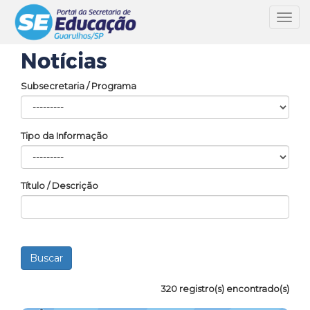
Toggl
navig
Notícias
Subsecretaria / Programa
Tipo da Informação
Título / Descrição
320 registro(s) encontrado(s)