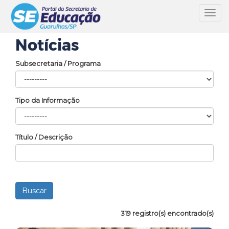
Toggl
navig
Notícias
Subsecretaria / Programa
Tipo da Informação
Título / Descrição
319 registro(s) encontrado(s)