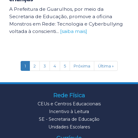
A Prefeitura de Guarulhos, por meio da
Secretaria de Educação, promove a oficina
Monstros em Rede: Tecnologia e Cyberbullying
voltada à conscienti...
[saiba mais]
(current)
1
2
3
4
5
Próxima
Última »
Rede Física
CEUs e Centros Educacionais
Incentivo à Leitura
SE - Secretaria de Educação
Unidades Escolares