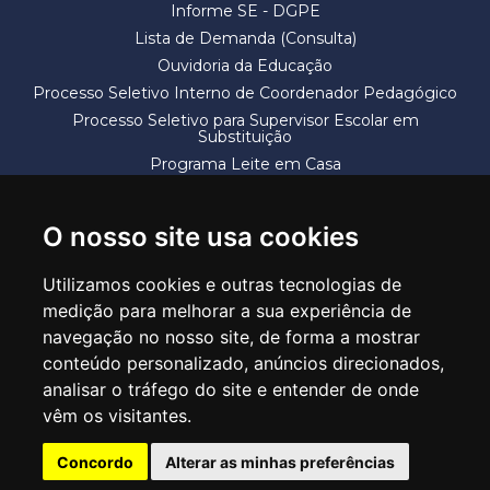
Informe SE - DGPE
Lista de Demanda (Consulta)
Ouvidoria da Educação
Processo Seletivo Interno de Coordenador Pedagógico
Processo Seletivo para Supervisor Escolar em
Substituição
Programa Leite em Casa
Solicitação de Vaga
Termos e Condições
O nosso site usa cookies
Utilizamos cookies e outras tecnologias de
medição para melhorar a sua experiência de
navegação no nosso site, de forma a mostrar
conteúdo personalizado, anúncios direcionados,
SECRETARIA DE EDUCAÇÃO
analisar o tráfego do site e entender de onde
Rua Claudino Barbosa, 313 - Macedo - Guarulhos/SP CEP 07113-040
vêm os visitantes.
Central de Atendimento: *55 11 2475-7300
Concordo
Alterar as minhas preferências