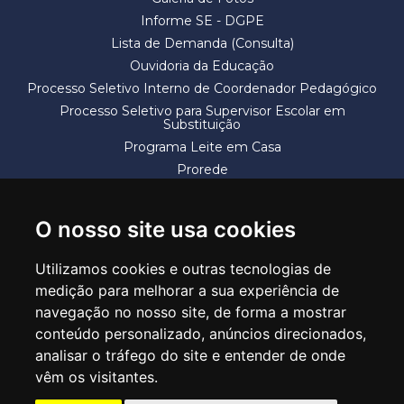
Informe SE - DGPE
Lista de Demanda (Consulta)
Ouvidoria da Educação
Processo Seletivo Interno de Coordenador Pedagógico
Processo Seletivo para Supervisor Escolar em
Substituição
Programa Leite em Casa
Prorede
Solicitação de Vaga
Termos e Condições
O nosso site usa cookies
Utilizamos cookies e outras tecnologias de
medição para melhorar a sua experiência de
navegação no nosso site, de forma a mostrar
conteúdo personalizado, anúncios direcionados,
SECRETARIA DE EDUCAÇÃO
analisar o tráfego do site e entender de onde
Rua Claudino Barbosa, 313 - Macedo - Guarulhos/SP CEP 07113-040
vêm os visitantes.
Central de Atendimento: *55 11 2475-7300