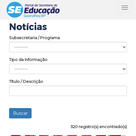
Toggl
navig
Notícias
Subsecretaria / Programa
Tipo da Informação
Título / Descrição
320 registro(s) encontrado(s)