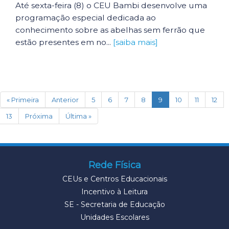
Até sexta-feira (8) o CEU Bambi desenvolve uma
programação especial dedicada ao
conhecimento sobre as abelhas sem ferrão que
estão presentes em no...
[saiba mais]
(current)
« Primeira
Anterior
5
6
7
8
9
10
11
12
13
Próxima
Última »
Rede Física
CEUs e Centros Educacionais
Incentivo à Leitura
SE - Secretaria de Educação
Unidades Escolares