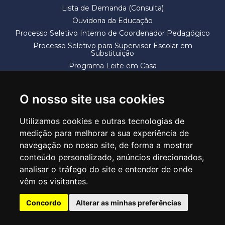
Lista de Demanda (Consulta)
Ouvidoria da Educação
Processo Seletivo Interno de Coordenador Pedagógico
Processo Seletivo para Supervisor Escolar em
Substituição
Programa Leite em Casa
Solicitação de Vaga
Termos e Condições
O nosso site usa cookies
Utilizamos cookies e outras tecnologias de
medição para melhorar a sua experiência de
navegação no nosso site, de forma a mostrar
conteúdo personalizado, anúncios direcionados,
SECRETARIA DE EDUCAÇÃO
analisar o tráfego do site e entender de onde
Rua Claudino Barbosa, 313 - Macedo - Guarulhos/SP CEP 07113-040
vêm os visitantes.
Central de Atendimento: *55 11 2475-7300
Concordo
Alterar as minhas preferências
PT