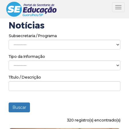
Toggl
navig
Notícias
Subsecretaria / Programa
Tipo da Informação
Título / Descrição
320 registro(s) encontrado(s)