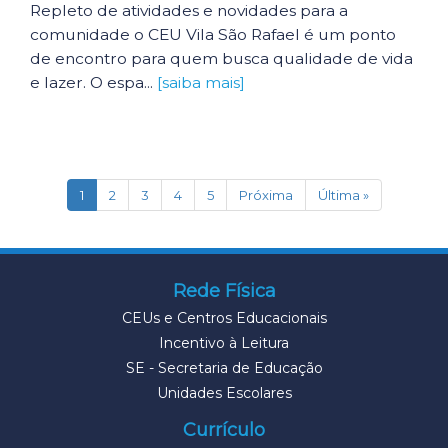
Repleto de atividades e novidades para a
comunidade o CEU Vila São Rafael é um ponto
de encontro para quem busca qualidade de vida
e lazer. O espa...
[saiba mais]
(current)
1
2
3
4
5
Próxima
Última »
Rede Física
CEUs e Centros Educacionais
Incentivo à Leitura
SE - Secretaria de Educação
Unidades Escolares
Currículo