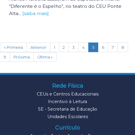
“Diferente é o Espelho”, no teatro do CEU Ponte
Alta...
[saiba mais]
(current)
« Primeira
Anterior
1
2
3
4
5
6
7
8
9
Próxima
Última »
Rede Física
CEUs e Centros Educacionais
Incentivo à Leitura
SE - Secretaria de Educação
Unidades Escolares
Currículo