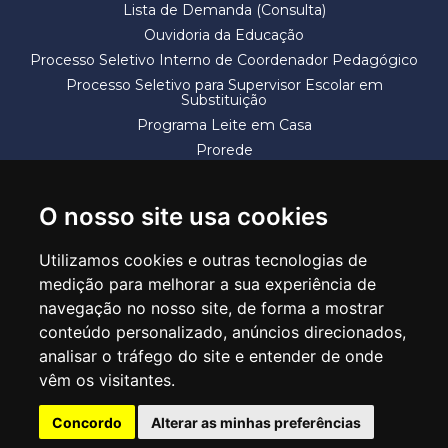
Lista de Demanda (Consulta)
Ouvidoria da Educação
Processo Seletivo Interno de Coordenador Pedagógico
Processo Seletivo para Supervisor Escolar em
Substituição
Programa Leite em Casa
Prorede
Solicitação de Vaga
Termos e Condições
O nosso site usa cookies
Utilizamos cookies e outras tecnologias de
medição para melhorar a sua experiência de
navegação no nosso site, de forma a mostrar
conteúdo personalizado, anúncios direcionados,
SECRETARIA DE EDUCAÇÃO
analisar o tráfego do site e entender de onde
Rua Claudino Barbosa, 313 - Macedo - Guarulhos/SP CEP 07113-040
vêm os visitantes.
Central de Atendimento: *55 11 2475-7300
Concordo
Alterar as minhas preferências