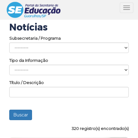
Toggl
navig
Notícias
Subsecretaria / Programa
Tipo da Informação
Título / Descrição
320 registro(s) encontrado(s)