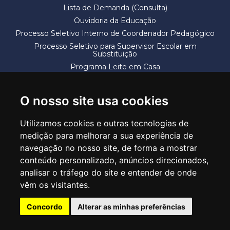
Lista de Demanda (Consulta)
Ouvidoria da Educação
Processo Seletivo Interno de Coordenador Pedagógico
Processo Seletivo para Supervisor Escolar em
Substituição
Programa Leite em Casa
Solicitação de Vaga
Termos e Condições
O nosso site usa cookies
Utilizamos cookies e outras tecnologias de
medição para melhorar a sua experiência de
navegação no nosso site, de forma a mostrar
conteúdo personalizado, anúncios direcionados,
SECRETARIA DE EDUCAÇÃO
analisar o tráfego do site e entender de onde
Rua Claudino Barbosa, 313 - Macedo - Guarulhos/SP CEP 07113-040
vêm os visitantes.
Central de Atendimento: *55 11 2475-7300
Concordo
Alterar as minhas preferências
PT