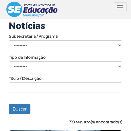
Toggl
navig
Notícias
Subsecretaria / Programa
Tipo da Informação
Título / Descrição
319 registro(s) encontrado(s)