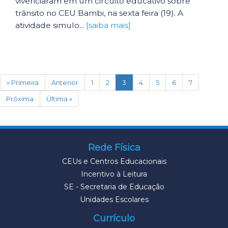
vivenciaram em um circuito educativo sobre
trânsito no CEU Bambi, na sexta feira (19). A
atividade simulo...
[saiba mais]
(current)
« Primeira
Anterior
1
2
3
4
5
6
7
Próxima
Última »
Rede Física
CEUs e Centros Educacionais
Incentivo à Leitura
SE - Secretaria de Educação
Unidades Escolares
Currículo