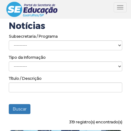
Toggl
navig
Notícias
Subsecretaria / Programa
Tipo da Informação
Título / Descrição
319 registro(s) encontrado(s)