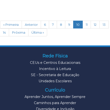
(current)
« Primeira
Anterior
6
7
8
9
10
11
12
13
14
Próxima
Última »
Rede Física
CEUs e Centros Educacionais
Incentivo à Leitura
SE - Secretaria de Educação
Unidades Escolares
Currículo
Aprender Juntos, Aprender Sempre
Caminhos para Aprender
Diversidade e Inclusão