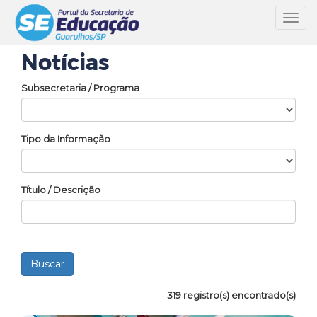
Toggl
navig
Notícias
Subsecretaria / Programa
Tipo da Informação
Título / Descrição
319 registro(s) encontrado(s)