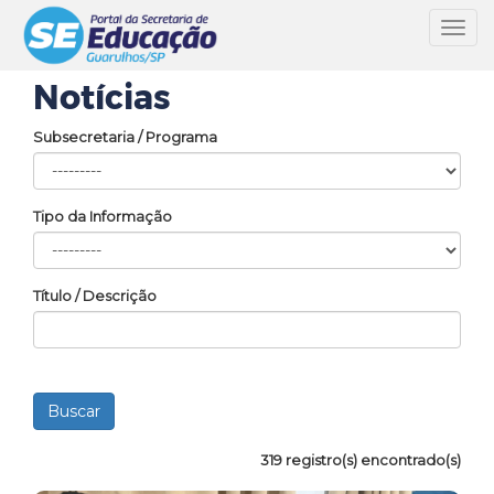
Toggl
navig
Notícias
Subsecretaria / Programa
Tipo da Informação
Título / Descrição
319 registro(s) encontrado(s)