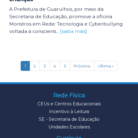
A Prefeitura de Guarulhos, por meio da
Secretaria de Educação, promove a oficina
Monstros em Rede: Tecnologia e Cyberbullying
voltada à conscienti...
[saiba mais]
(current)
1
2
3
4
5
Próxima
Última »
Rede Física
CEUs e Centros Educacionais
Incentivo à Leitura
SE - Secretaria de Educação
Unidades Escolares