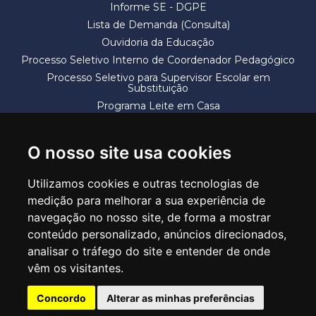
Informe SE - DGPE
Lista de Demanda (Consulta)
Ouvidoria da Educação
Processo Seletivo Interno de Coordenador Pedagógico
Processo Seletivo para Supervisor Escolar em
Substituição
Programa Leite em Casa
Solicitação de Vaga
Termos e Condições
O nosso site usa cookies
Utilizamos cookies e outras tecnologias de
medição para melhorar a sua experiência de
navegação no nosso site, de forma a mostrar
conteúdo personalizado, anúncios direcionados,
SECRETARIA DE EDUCAÇÃO
analisar o tráfego do site e entender de onde
Rua Claudino Barbosa, 313 - Macedo - Guarulhos/SP CEP 07113-040
vêm os visitantes.
Central de Atendimento: *55 11 2475-7300
Concordo
Alterar as minhas preferências