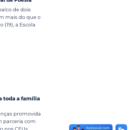
palco de dois
êm mais do que o
19), a Escola
 toda a família
anças promovida
m parceria com
são nos CEUs