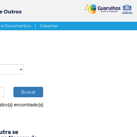
e Outros
s e Documentos
|
Sistemas
stro(s) encontrado(s)
utra se