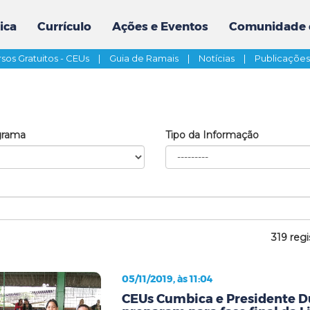
ica
Currículo
Ações e Eventos
Comunidade 
sos Gratuitos - CEUs
|
Guia de Ramais
|
Notícias
|
Publicaçõe
grama
Tipo da Informação
319 regi
05/11/2019, às 11:04
CEUs Cumbica e Presidente D