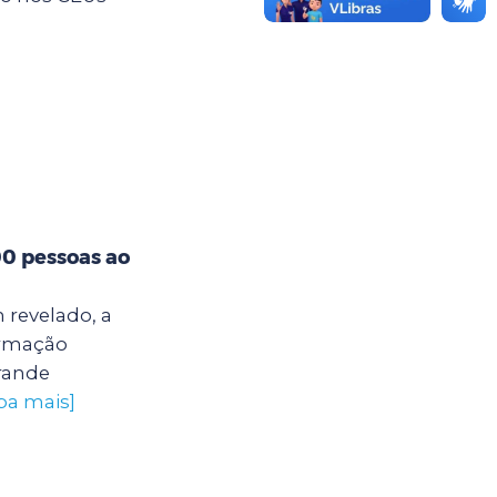
00 pessoas ao
 revelado, a
ormação
grande
iba mais]