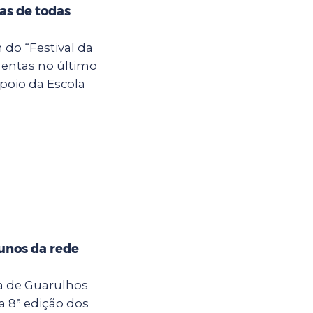
tas de todas
 do “Festival da
entas no último
poio da Escola
unos da rede
ra de Guarulhos
a 8ª edição dos