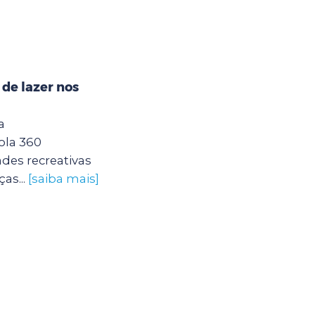
 de lazer nos
a
ola 360
des recreativas
as...
[saiba mais]