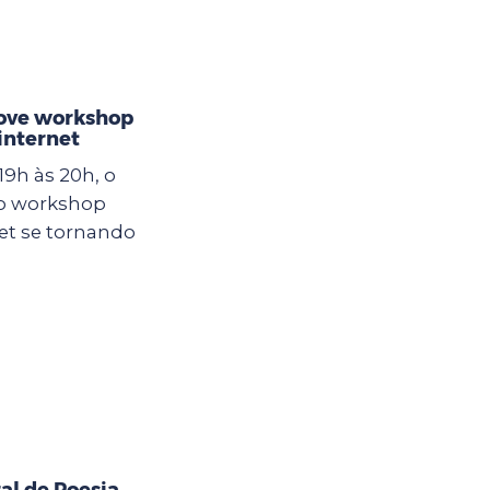
ove workshop
internet
19h às 20h, o
 o workshop
et se tornando
al de Poesia