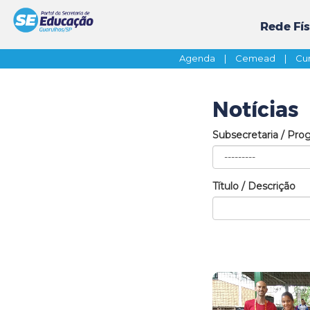
Rede Fís
Agenda
|
Cemead
|
Cur
Notícias
Subsecretaria / Pro
Título / Descrição