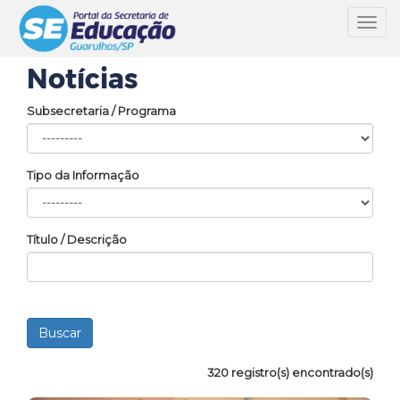
Toggl
navig
Notícias
Subsecretaria / Programa
Tipo da Informação
Título / Descrição
320 registro(s) encontrado(s)