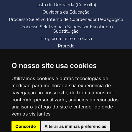
Lista de Demanda (Consulta)
Ouvidoria da Educação
Processo Seletivo Interno de Coordenador Pedagógico
Processo Seletivo para Supervisor Escolar em
Substituição
Programa Leite em Casa
Prorede
Solicitação de Vaga
Termos e Condições
O nosso site usa cookies
Utilizamos cookies e outras tecnologias de
medição para melhorar a sua experiência de
navegação no nosso site, de forma a mostrar
conteúdo personalizado, anúncios direcionados,
SECRETARIA DE EDUCAÇÃO
analisar o tráfego do site e entender de onde
Rua Claudino Barbosa, 313 - Macedo - Guarulhos/SP CEP 07113-040
vêm os visitantes.
Central de Atendimento: *55 11 2475-7300
Concordo
Alterar as minhas preferências