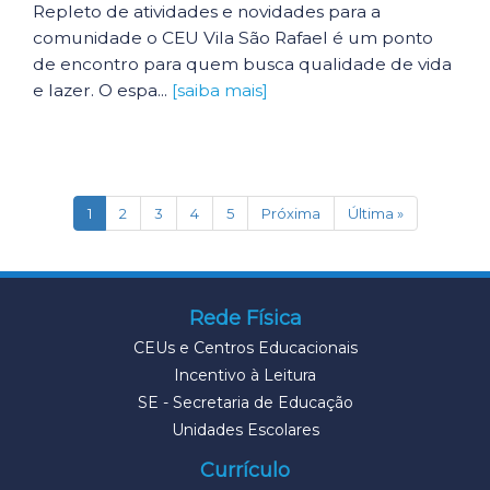
Repleto de atividades e novidades para a
comunidade o CEU Vila São Rafael é um ponto
de encontro para quem busca qualidade de vida
e lazer. O espa...
[saiba mais]
(current)
1
2
3
4
5
Próxima
Última »
Rede Física
CEUs e Centros Educacionais
Incentivo à Leitura
SE - Secretaria de Educação
Unidades Escolares
Currículo