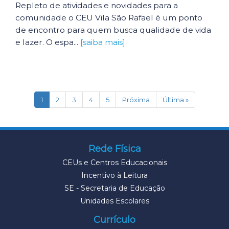
Repleto de atividades e novidades para a
comunidade o CEU Vila São Rafael é um ponto
de encontro para quem busca qualidade de vida
e lazer. O espa...
[saiba mais]
(current)
1
2
3
4
5
Próxima
Última »
Rede Física
CEUs e Centros Educacionais
Incentivo à Leitura
SE - Secretaria de Educação
Unidades Escolares
Currículo