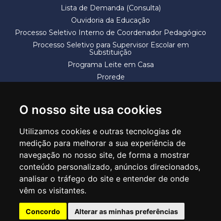
Lista de Demanda (Consulta)
Ouvidoria da Educação
Processo Seletivo Interno de Coordenador Pedagógico
Processo Seletivo para Supervisor Escolar em
Substituição
Programa Leite em Casa
Prorede
Solicitação de Vaga
Termos e Condições
O nosso site usa cookies
Utilizamos cookies e outras tecnologias de
medição para melhorar a sua experiência de
navegação no nosso site, de forma a mostrar
conteúdo personalizado, anúncios direcionados,
SECRETARIA DE EDUCAÇÃO
analisar o tráfego do site e entender de onde
Rua Claudino Barbosa, 313 - Macedo - Guarulhos/SP CEP 07113-040
vêm os visitantes.
Central de Atendimento: *55 11 2475-7300
Concordo
Alterar as minhas preferências