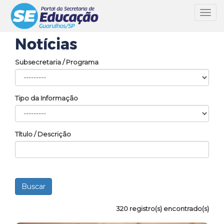
Toggl
navig
Notícias
Subsecretaria / Programa
Tipo da Informação
Título / Descrição
320 registro(s) encontrado(s)