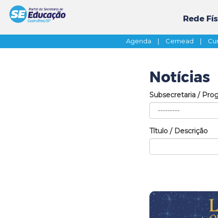
Rede Fís
Agenda
|
Cemead
|
Cur
Notícias
Subsecretaria / Pro
Título / Descrição