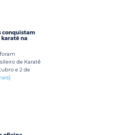
s conquistam
karatê na
 foram
leiro de Karatê
tubro e 2 de
mais]
 oficina