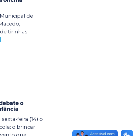
o Municipal de
 Macedo,
de tirinhas
]
debate o
nfância
exta-feira (14) o
ola: o brincar
evento que