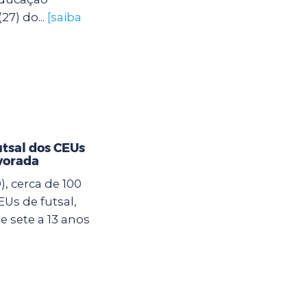
27) do...
[saiba
utsal dos CEUs
vorada
, cerca de 100
Us de futsal,
 sete a 13 anos