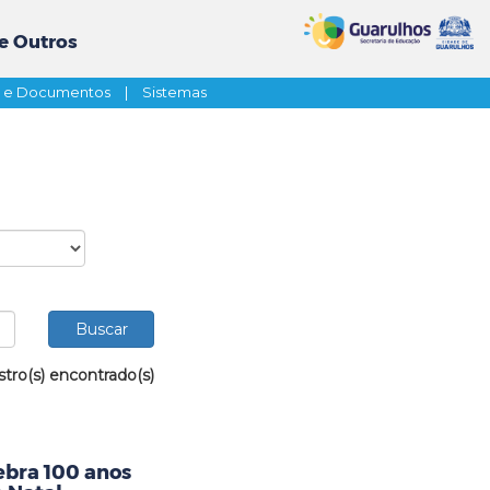
e Outros
s e Documentos
|
Sistemas
stro(s) encontrado(s)
ebra 100 anos