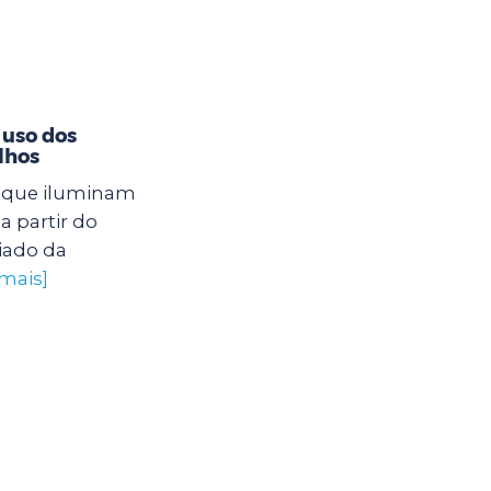
 uso dos
lhos
s que iluminam
a partir do
iado da
 mais]