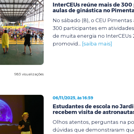
InterCEUs reúne mais de 300
aulas de ginástica no Piment
No sábado (8), o CEU Pimentas 
300 participantes em atividades 
de muita energia no InterCEUs 
promovid...
[saiba mais]
983 visualizações
06/11/2025, às 16:59
Estudantes de escola no Jard
recebem visita de astronaut
Olhos atentos, perguntas na po
dúvidas que demonstraram que