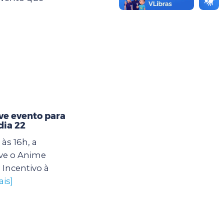
e evento para
dia 22
às 16h, a
ve o Anime
 Incentivo à
ais]