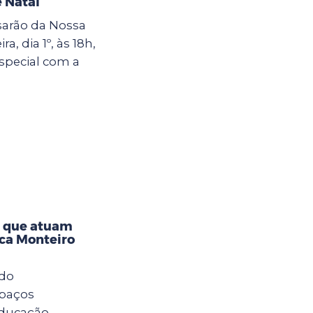
 Natal
sarão da Nossa
a, dia 1º, às 18h,
special com a
s que atuam
eca Monteiro
 do
spaços
Educação