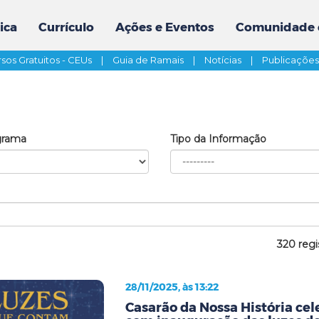
ica
Currículo
Ações e Eventos
Comunidade 
sos Gratuitos - CEUs
|
Guia de Ramais
|
Notícias
|
Publicaçõe
grama
Tipo da Informação
320 regi
28/11/2025, às 13:22
Casarão da Nossa História cel