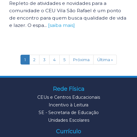
Repleto de atividades e novidades para a
comunidade o CEU Vila São Rafael é um ponto
de encontro para quem busca qualidade de vida
e lazer. O espa...
[saiba mais]
(current)
1
2
3
4
5
Próxima
Última »
Rede Física
CEUs e Centros Educacionais
Incentivo à Leitura
SE - Secretaria de Educação
Unidades Escolares
Currículo