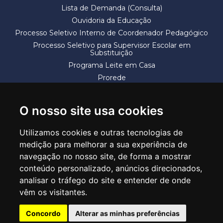
Lista de Demanda (Consulta)
Ouvidoria da Educação
Processo Seletivo Interno de Coordenador Pedagógico
Processo Seletivo para Supervisor Escolar em
Substituição
Programa Leite em Casa
Prorede
Solicitação de Vaga
Termos e Condições
O nosso site usa cookies
Utilizamos cookies e outras tecnologias de
medição para melhorar a sua experiência de
navegação no nosso site, de forma a mostrar
conteúdo personalizado, anúncios direcionados,
SECRETARIA DE EDUCAÇÃO
analisar o tráfego do site e entender de onde
Rua Claudino Barbosa, 313 - Macedo - Guarulhos/SP CEP 07113-040
vêm os visitantes.
Central de Atendimento: *55 11 2475-7300
Concordo
Alterar as minhas preferências