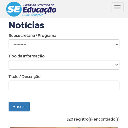
Toggl
navig
Notícias
Subsecretaria / Programa
Tipo da Informação
Título / Descrição
320 registro(s) encontrado(s)