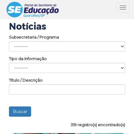
Toggl
navig
Notícias
Subsecretaria / Programa
Tipo da Informação
Título / Descrição
319 registro(s) encontrado(s)