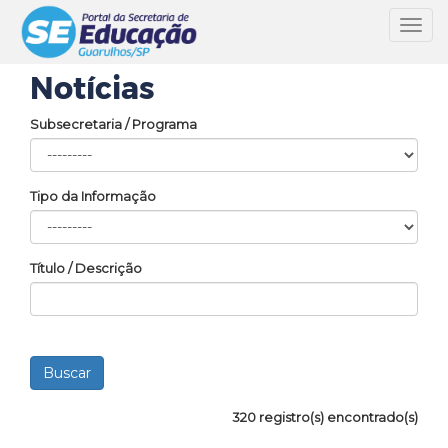
Toggl
navig
Notícias
Subsecretaria / Programa
Tipo da Informação
Título / Descrição
320 registro(s) encontrado(s)