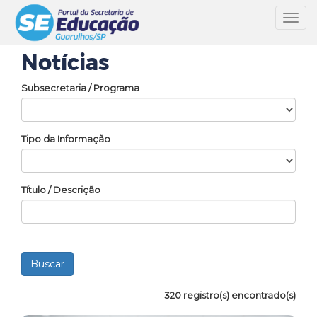
Toggl
navig
Notícias
Subsecretaria / Programa
Tipo da Informação
Título / Descrição
320 registro(s) encontrado(s)