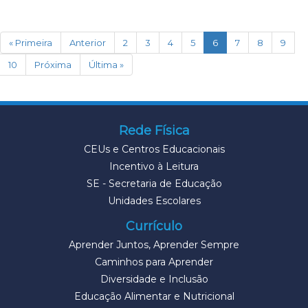
(current)
« Primeira
Anterior
2
3
4
5
6
7
8
9
10
Próxima
Última »
Rede Física
CEUs e Centros Educacionais
Incentivo à Leitura
SE - Secretaria de Educação
Unidades Escolares
Currículo
Aprender Juntos, Aprender Sempre
Caminhos para Aprender
Diversidade e Inclusão
Educação Alimentar e Nutricional