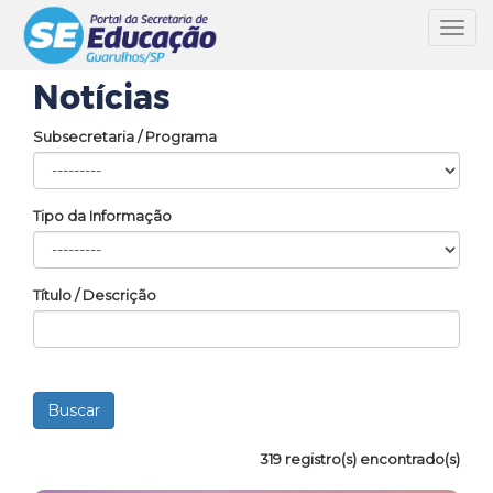
Toggl
navig
Notícias
Subsecretaria / Programa
Tipo da Informação
Título / Descrição
319 registro(s) encontrado(s)