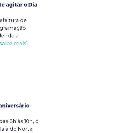
 agitar o Dia
efeitura de
rogramação
ndendo a
[saiba mais]
niversário
as 8h às 18h, o
laia do Norte,