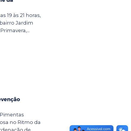
as 19 às 21 horas,
 bairro Jardim
Primavera,...
evenção
 Pimentas
osa no Ritmo da
ordenação de