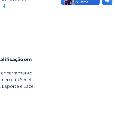
is]
alificação em
 o encerramento
ceria da Secel –
, Esporte e Lazer