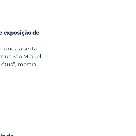
e exposição de
egunda à sexta-
Parque São Miguel
Lótus”, mostra
le da