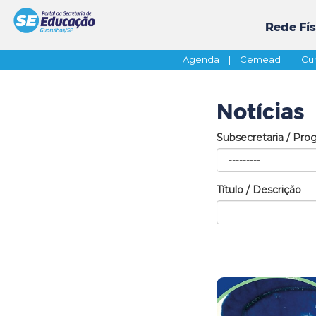
Rede Fís
Agenda
|
Cemead
|
Cur
Notícias
Subsecretaria / Pro
Título / Descrição