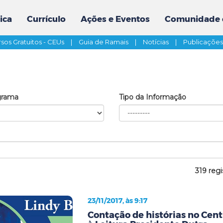
ica
Currículo
Ações e Eventos
Comunidade 
sos Gratuitos - CEUs
|
Guia de Ramais
|
Notícias
|
Publicaçõe
grama
Tipo da Informação
319 regi
23/11/2017, às 9:17
Contação de histórias no Cent