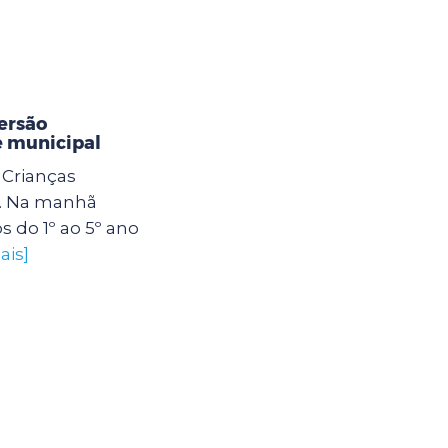
ersão
e municipal
Crianças
. Na manhã
os do 1º ao 5º ano
ais]