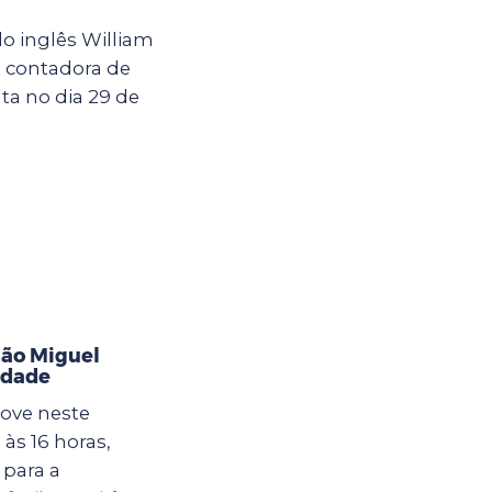
o inglês William
a contadora de
ta no dia 29 de
ão Miguel
idade
ove neste
às 16 horas,
para a