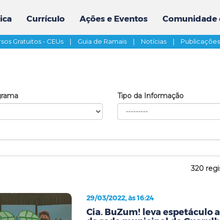
ica
Currículo
Ações e Eventos
Comunidade 
sos Gratuitos - CEUs
|
Guia de Ramais
|
Notícias
|
Publicaçõe
grama
Tipo da Informação
320 regi
29/03/2022, às 16:24
Cia. BuZum! leva espetáculo 