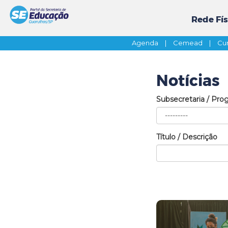
Rede Fís
Agenda
|
Cemead
|
Cur
Notícias
Subsecretaria / Pro
Título / Descrição