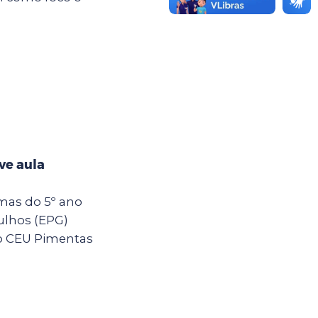
ve aula
rmas do 5º ano
ulhos (EPG)
o CEU Pimentas