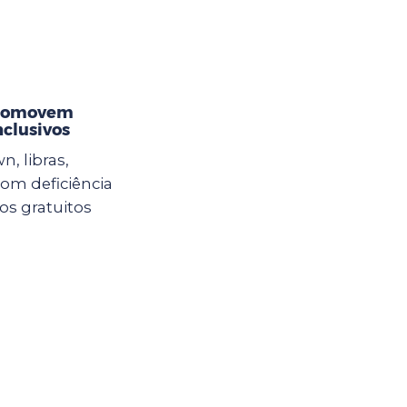
promovem
nclusivos
n, libras,
com deficiência
sos gratuitos