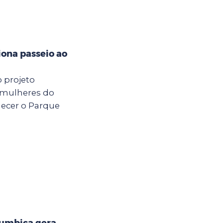
iona passeio ao
o projeto
 mulheres do
hecer o Parque
Cumbica gera