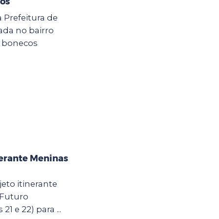
hos
a Prefeitura de
zada no bairro
e bonecos
nerante Meninas
eto itinerante
 Futuro
21 e 22) para ...