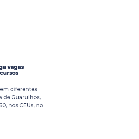
lga vagas
 cursos
em diferentes
ra de Guarulhos,
60, nos CEUs, no