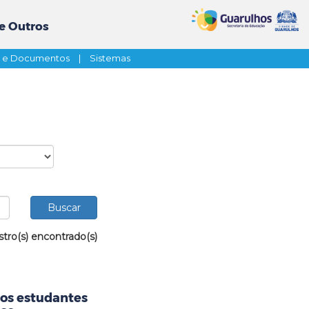
e Outros
s e Documentos
|
Sistemas
stro(s) encontrado(s)
aos estudantes