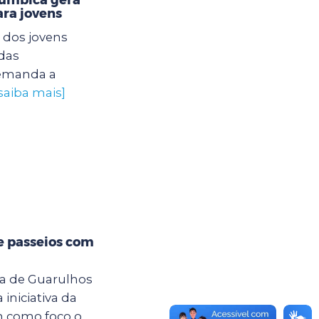
ra jovens
 dos jovens
das
 demanda a
saiba mais]
e passeios com
ra de Guarulhos
iniciativa da
m como foco o