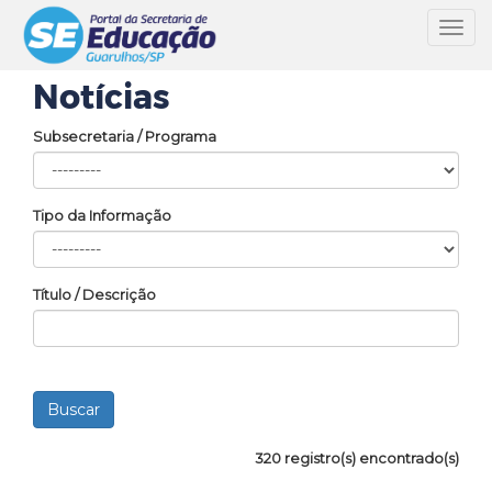
Toggl
navig
Notícias
Subsecretaria / Programa
Tipo da Informação
Título / Descrição
320 registro(s) encontrado(s)