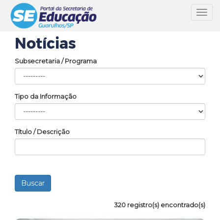
Toggl
navig
Notícias
Subsecretaria / Programa
Tipo da Informação
Título / Descrição
320 registro(s) encontrado(s)