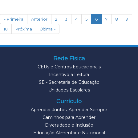
(current)
« Primeira
Anterior
2
3
4
5
6
7
8
9
10
Próxima
Última »
Rede Física
CEUs e Centros Educacionais
Incentivo à Leitura
SE - Secretaria de Educação
Unidades Escolares
Currículo
Aprender Juntos, Aprender Sempre
Caminhos para Aprender
Diversidade e Inclusão
Educação Alimentar e Nutricional