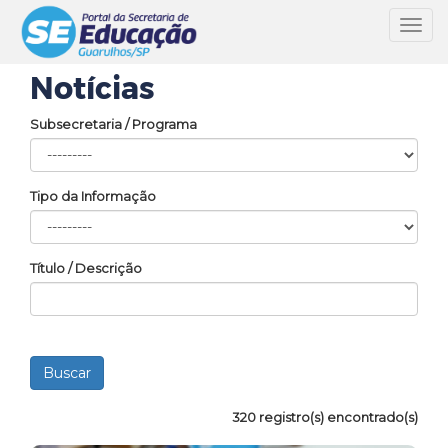
Toggl
navig
Notícias
Subsecretaria / Programa
Tipo da Informação
Título / Descrição
320 registro(s) encontrado(s)