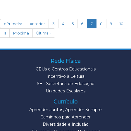
(current)
« Primeira
Anterior
3
4
5
6
7
8
9
10
11
Próxima
Última »
Rede Física
CEUs e Centros Educacionais
Incentivo à Leitura
SE - Secretaria de Educação
Unidades Escolares
Currículo
Aprender Juntos, Aprender Sempre
Caminhos para Aprender
Diversidade e Inclusão