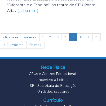
“Diferente é o Espelho”, no teatro do CEU Ponte
Alta...
[saiba mais]
(current)
« Primeira
Anterior
1
2
3
4
5
6
7
8
9
Próxima
Última »
Rede Física
CEUs e Centros Educacionais
Incentivo à Leitura
SE - Secretaria de Educação
Unidades Escolares
Currículo