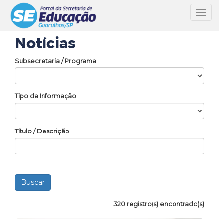
Toggl
navig
Notícias
Subsecretaria / Programa
Tipo da Informação
Título / Descrição
320 registro(s) encontrado(s)