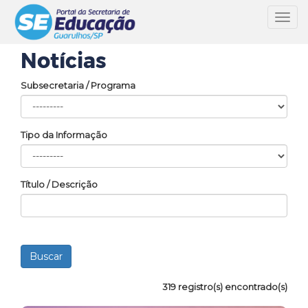
Toggl
navig
Notícias
Subsecretaria / Programa
Tipo da Informação
Título / Descrição
319 registro(s) encontrado(s)