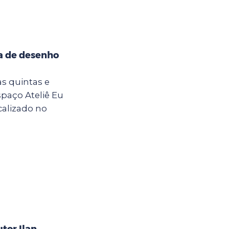
na de desenho
 as quintas e
Espaço Ateliê Eu
calizado no
tor Ilan