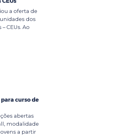
s CEUs
ou a oferta de
s unidades dos
 – CEUs. Ao
 para curso de
ições abertas
all, modalidade
jovens a partir