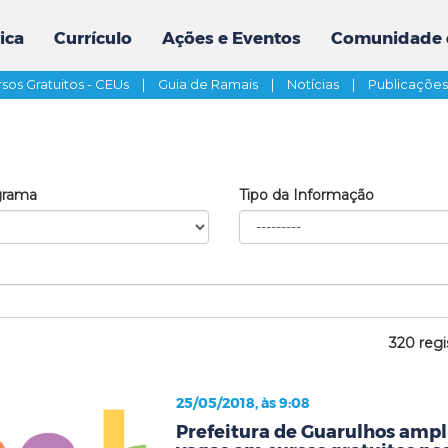
ica
Currículo
Ações e Eventos
Comunidade 
sos Gratuitos - CEUs
|
Guia de Ramais
|
Notícias
|
Publicaçõe
grama
Tipo da Informação
320 regi
25/05/2018, às 9:08
Prefeitura de Guarulhos ampli