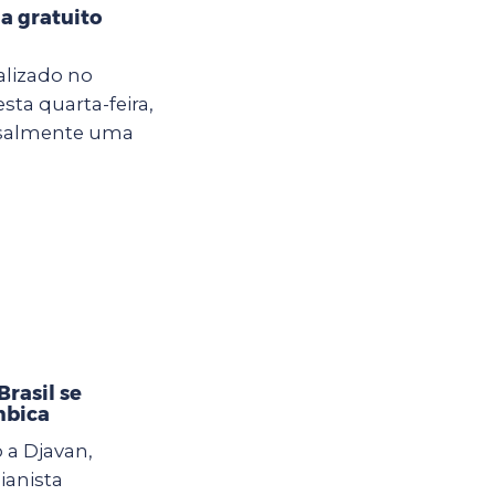
a gratuito
alizado no
sta quarta-feira,
ensalmente uma
rasil se
mbica
 a Djavan,
ianista