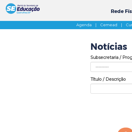
Rede Fís
Agenda
|
Cemead
|
Cur
Notícias
Subsecretaria / Pro
Título / Descrição