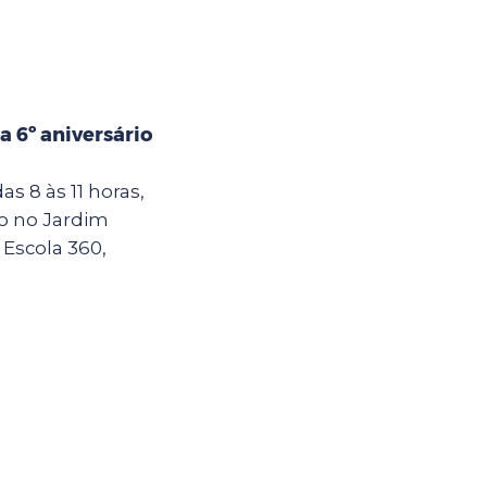
 6º aniversário
as 8 às 11 horas,
do no Jardim
 Escola 360,