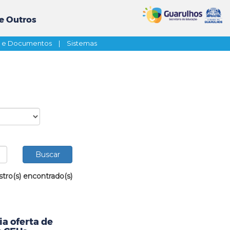
e Outros
s e Documentos
|
Sistemas
stro(s) encontrado(s)
a oferta de