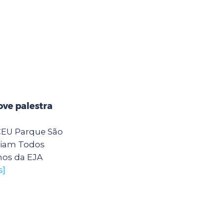
ve palestra
 CEU Parque São
eiam Todos
nos da EJA
s]