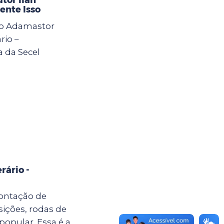
ente Isso
 do Adamastor
rio –
a da Secel
rário -
ontação de
sições, rodas de
popular. Essa é a