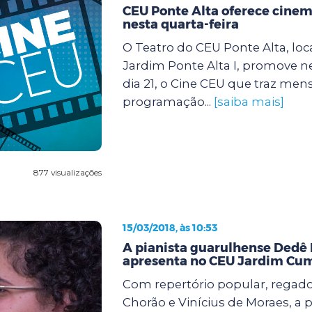
CEU Ponte Alta oferece cinem
nesta quarta-feira
O Teatro do CEU Ponte Alta, loc
Jardim Ponte Alta I, promove ne
dia 21, o Cine CEU que traz m
programação...
[saiba mais]
877 visualizações
15/03/2018, às 10:53
A pianista guarulhense Dedê B
apresenta no CEU Jardim Cu
Com repertório popular, regado
Chorão e Vinícius de Moraes, a p