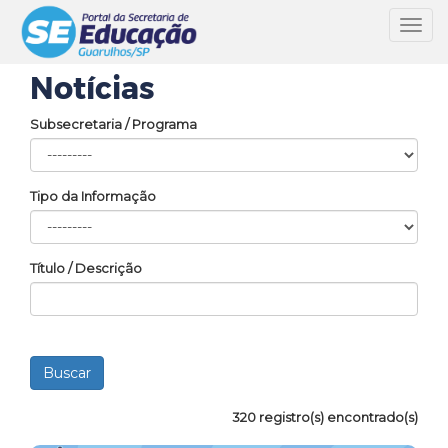
Toggl
navig
Notícias
Subsecretaria / Programa
Tipo da Informação
Título / Descrição
320 registro(s) encontrado(s)