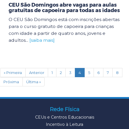
CEU São Domingos abre vagas para aulas
gratuitas de capoeira para todas as idades
O CEU São Domingos está com inscrições abertas
para o curso gratuito de capoeira para crianças
com idade a partir de quatro anos, jovens e
adultos...
[saiba mais]
(current)
« Primeira
Anterior
1
2
3
4
5
6
7
8
Próxima
Última »
Rede Física
CEUs e Centros Educacionais
Incentivo à Leitura