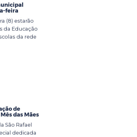
municipal
-feira
a (8) estarão
as da Educação
scolas da rede
ação de
o Mês das Mães
la São Rafael
cial dedicada