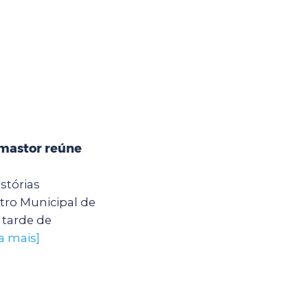
mastor reúne
stórias
ro Municipal de
tarde de
a mais]