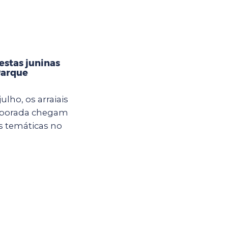
estas juninas
Parque
ulho, os arraiais
mporada chegam
s temáticas no