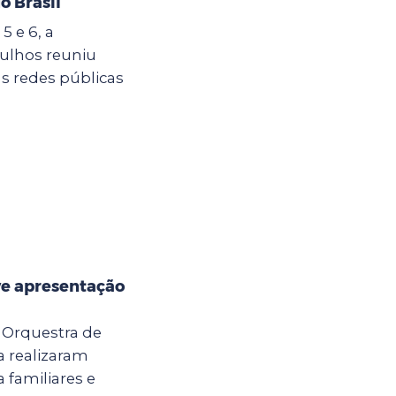
o Brasil
5 e 6, a
ulhos reuniu
s redes públicas
e apresentação
a Orquestra de
 realizaram
 familiares e