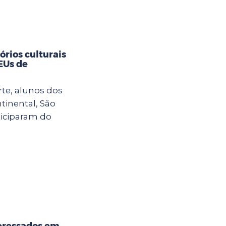
rios culturais
CEUs de
rte, alunos dos
tinental, São
ticiparam do
eressados em