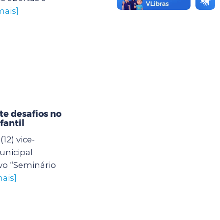
mais]
e desafios no
fantil
12) vice-
unicipal
vo “Seminário
ais]