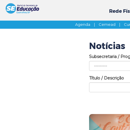
Rede Fís
Agenda
|
Cemead
|
Cur
Notícias
Subsecretaria / Pro
Título / Descrição