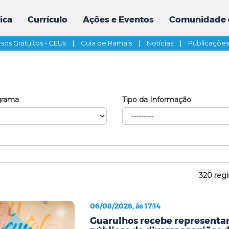
ica
Currículo
Ações e Eventos
Comunidade 
sos Gratuitos - CEUs
|
Guia de Ramais
|
Notícias
|
Publicaçõe
grama
Tipo da Informação
320 regi
06/08/2026, às 17:14
Guarulhos recebe representan