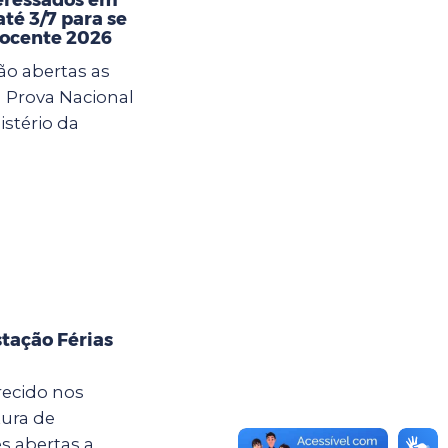
té 3/7 para se
Docente 2026
ão abertas as
a Prova Nacional
istério da
tação Férias
recido nos
tura de
s abertas a