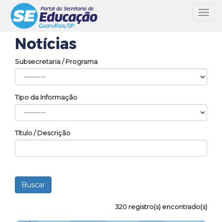
Toggl
navig
Notícias
Subsecretaria / Programa
Tipo da Informação
Título / Descrição
320 registro(s) encontrado(s)