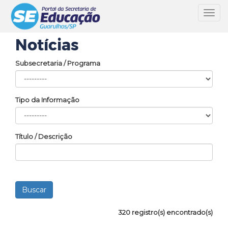
Toggl
navig
Notícias
Subsecretaria / Programa
Tipo da Informação
Título / Descrição
320 registro(s) encontrado(s)