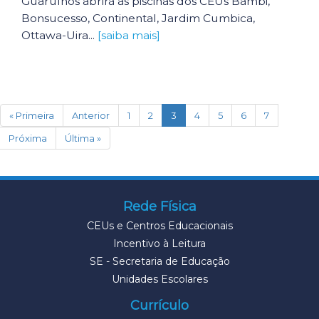
Guarulhos abrirá as piscinas dos CEUs Bambi,
Bonsucesso, Continental, Jardim Cumbica,
Ottawa-Uira...
[saiba mais]
(current)
« Primeira
Anterior
1
2
3
4
5
6
7
Próxima
Última »
Rede Física
CEUs e Centros Educacionais
Incentivo à Leitura
SE - Secretaria de Educação
Unidades Escolares
Currículo