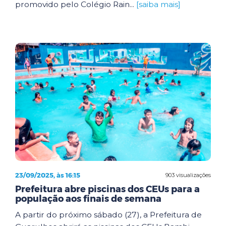
promovido pelo Colégio Rain...
[saiba mais]
23/09/2025, às 16:15
903 visualizações
Prefeitura abre piscinas dos CEUs para a
população aos finais de semana
A partir do próximo sábado (27), a Prefeitura de