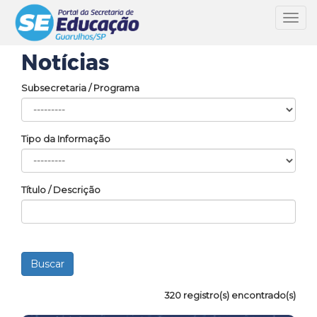
Toggl
navig
Notícias
Subsecretaria / Programa
Tipo da Informação
Título / Descrição
320 registro(s) encontrado(s)