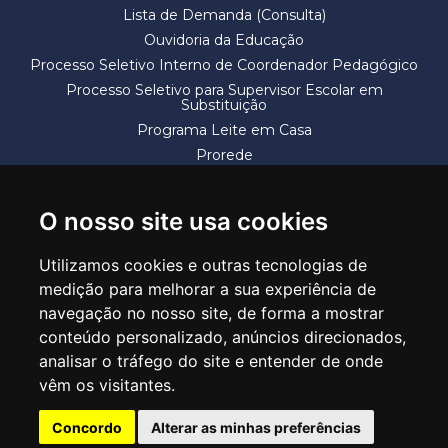
Lista de Demanda (Consulta)
Ouvidoria da Educação
Processo Seletivo Interno de Coordenador Pedagógico
Processo Seletivo para Supervisor Escolar em
Substituição
Programa Leite em Casa
Prorede
Solicitação de Vaga
Termos e Condições
O nosso site usa cookies
Utilizamos cookies e outras tecnologias de
medição para melhorar a sua experiência de
navegação no nosso site, de forma a mostrar
conteúdo personalizado, anúncios direcionados,
SECRETARIA DE EDUCAÇÃO
analisar o tráfego do site e entender de onde
Rua Claudino Barbosa, 313 - Macedo - Guarulhos/SP CEP 07113-040
vêm os visitantes.
Central de Atendimento: *55 11 2475-7300
Concordo
Alterar as minhas preferências